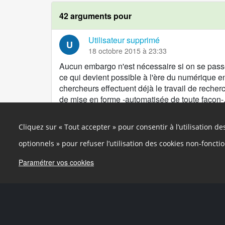
42 arguments pour
Utilisateur supprimé
U
18 octobre 2015 à 23:33
Aucun embargo n'est nécessaire si on se passe
ce qui devient possible à l'ère du numérique e
chercheurs effectuent déjà le travail de recherch
de mise en forme -automatisée de toute façon-, 
relecture des articles des autres chercheurs (pe
gracieusement vis à vis des éditeurs qui n'ont 
Cliquez sur « Tout accepter » pour consentir à l’utilisation d
revues papier, et maximisent les profits soit e
l'abonnement à la revue ou la lecture de l'artic
optionnels » pour refuser l’utilisation des cookies non-foncti
d'or, soit en vendant aux chercheurs ( à leurs ins
Paramétrer vos cookies
publier dans la revue ! ( =le prétendu "libre ac
mémoire, des archives ouvertes financées par le
déja : HAL . Et au delà des archives ouvertes
plateformes de revues virtuelles (et bien enten
institutionnelles comme
http://www.episciences
principale est de fournir une plate-forme techn