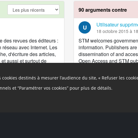
argument.filter.yes
90 arguments contre
Utilisateur supprim
U
18 octobre 2015 à 1
 des revues des éditeurs :
STM welcomes government ini
n réseau avec Internet. Les
information. Publishers are
e, d'écriture des articles,
dissemination of and access
et aussi et surtout de
Open Access and STM publ
er-reviewing) . Le tout
neutral as long as the mode
plus les couts d'antan des
In STM’s view freedom of 
es cookies destinés à mesurer l’audience du site, « Refuser les cooki
n vendant aux lecteurs
publish is absolutely key an
le numérique à l'unité à prix
remains concerned and opp
onnels et “Paramétrer vos cookies” pour plus de détails.
titutions) le droit de
accepted for publication wh
cès" version éditeurs). Pour
rigid embargo period which 
s institutions existent
underpinning of each publi
 commencent à exister des
specific because not every 
du ouvertes)
to material being available 
.org/
du CCSD. "L'idée
characterized by legislation 
ique d'examen par les pairs
manuscript, it is important t