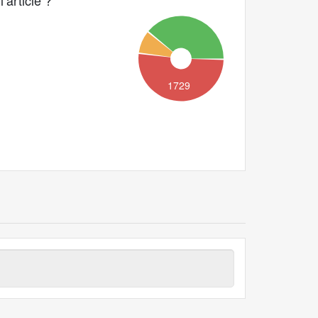
’article ?
1729