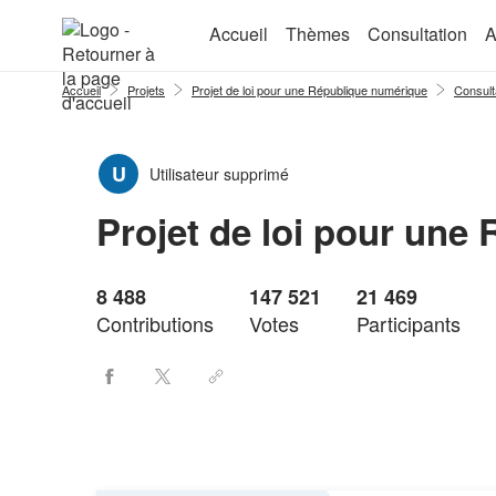
Aller au menu
Aller au contenu
Accueil
Thèmes
Consultation
A
Accueil
Projets
Projet de loi pour une République numérique
Consult
U
Utilisateur supprimé
Projet de loi pour une
8 488
147 521
21 469
Contributions
Votes
Participants