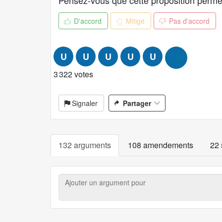
Pensez-vous que cette proposition permet d
p
o
D'accord
Mitigé
Pas d'accord
s
i
t
U
U
U
U
U
+99
i
o
3 322 votes
n
:
Signaler
Partager
132 arguments
108 amendements
22 
Ajouter
un
argument
pour