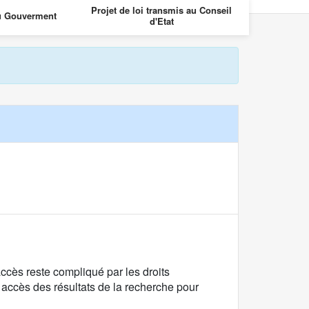
Projet de loi transmis au Conseil
Projet de loi 
u Gouverment
d'Etat
des
cès reste compliqué par les droits
re accès des résultats de la recherche pour