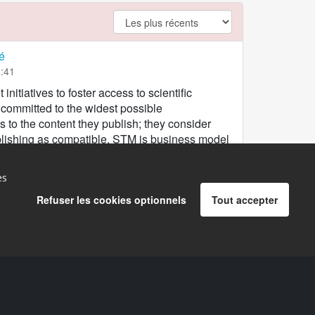
argument.filter.no
é
8:41
tiatives to foster access to scientific
 committed to the widest possible
 to the content they publish; they consider
ishing as compatible. STM is business model
l is sustainable and maintains journal quality.
authors/author choice when, where and how to
es
d part of the author’s inalienable right. STM
oses the mandatory deposit of manuscripts
Refuser les cookies optionnels
Tout accepter
ich are made publicly available after a fixed
insufficiently takes into account the economic
cation. Embargo periods should be journal
discipline/sub-discipline has the same attitude
before final publication. Where a deposit is
as a “right” of the author in relation to his/her
o ensure that the exercise of this right remains