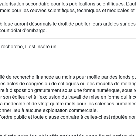
e valorisation secondaire pour les publications scientifiques. L’a
mois pour les œuvres scientifiques, techniques et médicales e
blique auront désormais le droit de publier leurs articles sur d
court délai d’embargo.
 recherche, il est inséré un
tivité de recherche financée au moins pour moitié par des fonds p
 des actes de congrès ou de colloques ou des recueils de mélan
ttre à disposition gratuitement sous une forme numérique, sous r
 son éditeur et à l’exclusion du travail de mise en forme qui in
la médecine et de vingt-quatre mois pour les sciences humaines
donner lieu à aucune exploitation commerciale.
d’ordre public et toute clause contraire à celles-ci est réputée n