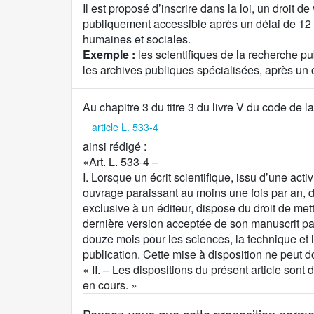
Il est proposé d’inscrire dans la loi, un droit d
publiquement accessible après un délai de 12 
humaines et sociales.
Exemple :
les scientifiques de la recherche pu
les archives publiques spécialisées, après un 
C
Au chapitre 3 du titre 3 du livre V du code de la
o
article L. 533-4
n
ainsi rédigé :
t
«Art. L. 533-4 –
e
I. Lorsque un écrit scientifique, issu d’une ac
n
ouvrage paraissant au moins une fois par an,
u
exclusive à un éditeur, dispose du droit de me
d
dernière version acceptée de son manuscrit par
e
douze mois pour les sciences, la technique et 
l
publication. Cette mise à disposition ne peut 
a
« II. – Les dispositions du présent article sont 
p
en cours. »
r
o