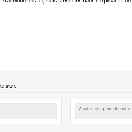
'atteindre les objectifs présentés dans l’explication de l
sources
Ajouter
un
argument
contre