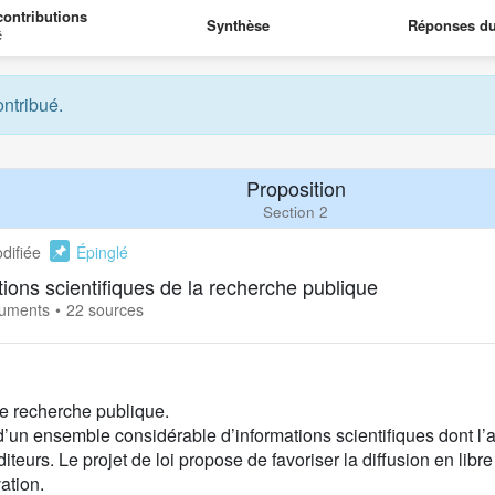
ontributions
Synthèse
Réponses d
é
ontribué.
Proposition
Section 2
difiée
Épinglé
ations scientifiques de la recherche publique
guments
22 sources
de recherche publique.
 ensemble considérable d’informations scientifiques dont l’ac
iteurs. Le projet de loi propose de favoriser la diffusion en lib
vation.