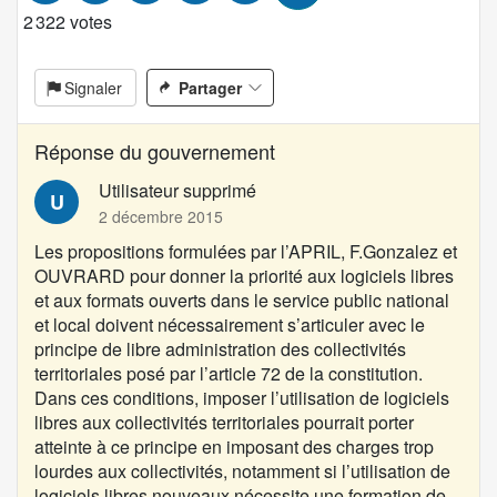
i
2 322 votes
t
i
Signaler
Partager
o
n
:
Réponse du gouvernement
Utilisateur supprimé
U
2 décembre 2015
Les propositions formulées par l’
APRIL
,
F.Gonzalez
et
OUVRARD
pour donner la priorité aux logiciels libres
et aux formats ouverts dans le service public national
et local doivent nécessairement s’articuler avec le
principe de libre administration des collectivités
territoriales posé par l’article 72 de la constitution.
Dans ces conditions, imposer l’utilisation de logiciels
libres aux collectivités territoriales pourrait porter
atteinte à ce principe en imposant des charges trop
lourdes aux collectivités, notamment si l’utilisation de
logiciels libres nouveaux nécessite une formation de