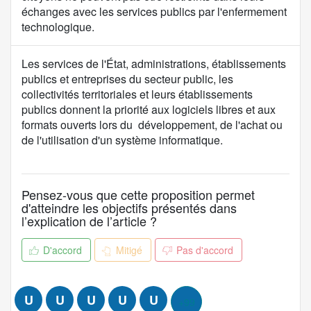
échanges avec les services publics par l'enfermement
technologique.
C
Les services de l'État, administrations, établissements
o
publics et entreprises du secteur public, les
n
collectivités territoriales et leurs établissements
t
publics donnent la priorité aux logiciels libres et aux
e
formats ouverts lors du développement, de l'achat ou
n
de l'utilisation d'un système informatique.
u
d
e
Pensez-vous que cette proposition permet
l
d'atteindre les objectifs présentés dans
a
l’explication de l’article ?
p
r
D'accord
Mitigé
Pas d'accord
o
p
o
U
U
U
U
U
+99
s