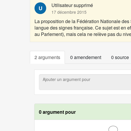
t
Utilisateur supprimé
U
i
17 décembre 2015
o
La proposition de la
Fédération Nationale des
n
langue des signes française. Ce sujet est en ef
:
au Parlement), mais cela ne relève pas du nivea
2 arguments
0 amendement
0 source
Ajouter
un
argument
pour
0 argument pour