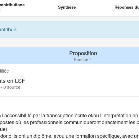
ontributions
Synthèse
Réponses d
é
ontribué.
Proposition
Section 1
ifiée
nts en LSF
0 source
accessibilité par la transcription écrite et/ou l'interprétation
postes où les professionnels communiqueront directement les 
ngue)
donc ils ont un diplôme, et/ou une formation spécifique, ave