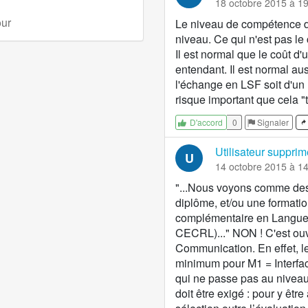
18 octobre 2015 à 1
ur
Le niveau de compétence de
niveau. Ce qui n'est pas l
Il est normal que le coût d'
entendant. Il est normal auss
l'échange en LSF soit d'un n
risque important que cela "t
0
Signaler
D'accord
Utilisateur supprim
U
14 octobre 2015 à 1
"...Nous voyons comme des 
diplôme, et/ou une formati
complémentaire en Langue 
CECRL)..." NON ! C'est ouvr
Communication. En effet, 
minimum pour M1 = Interfa
qui ne passe pas au niveau
doit être exigé : pour y êt