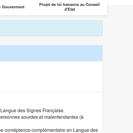
Projet de loi transmis au Conseil
Projet de loi 
u Gouverment
d'Etat
des
 en Langue des Signes Française.
personnes sourdes et malentendantes (à
c une coméptence complémentaire en Langue des