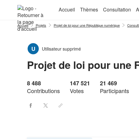
Aller au menu
Aller au contenu
Accueil
Thèmes
Consultation
A
Accueil
Projets
Projet de loi pour une République numérique
Consult
U
Utilisateur supprimé
Projet de loi pour une
8 488
147 521
21 469
Contributions
Votes
Participants