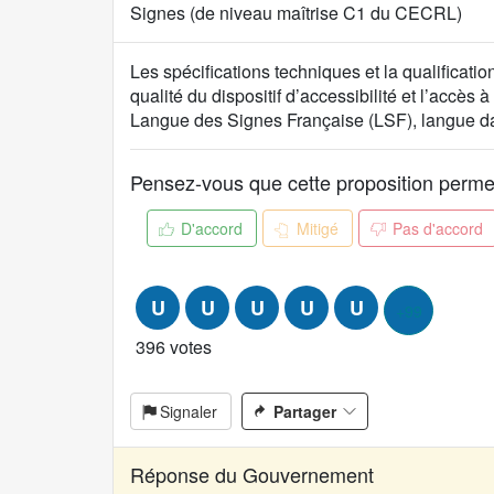
Signes (de niveau maîtrise C1 du CECRL)
C
Les spécifications techniques et la qualificati
o
qualité du dispositif d’accessibilité et l’accès
n
Langue des Signes Française (LSF), langue dans
t
e
Pensez-vous que cette proposition permet d
n
u
D'accord
Mitigé
Pas d'accord
d
e
l
U
U
U
U
U
+99
a
p
396 votes
r
o
p
Signaler
Partager
o
s
Réponse du Gouvernement
i