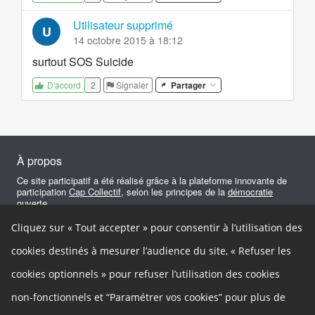
Utilisateur supprimé
U
14 octobre 2015 à 18:12
surtout SOS Suicide
2
Signaler
Partager
D'accord
À propos
Ce site participatif a été réalisé grâce à la plateforme innovante de
participation
Cap Collectif
, selon les principes de la
démocratie
ouverte
.
Cliquez sur « Tout accepter » pour consentir à l’utilisation des
Facebook
Twitter
Google+
Autres liens
cookies destinés à mesurer l’audience du site, « Refuser les
Cookies
cookies optionnels » pour refuser l’utilisation des cookies
Gestion des cookies
Mentions légales
Besoin d'aide ?
non-fonctionnels et “Paramétrer vos cookies” pour plus de