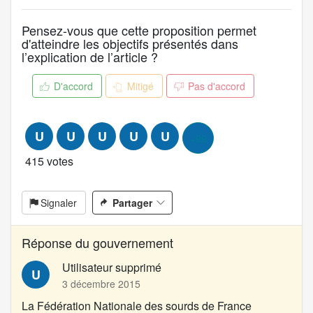
o
p
Pensez-vous que cette proposition permet
o
d'atteindre les objectifs présentés dans
s
l’explication de l’article ?
i
t
D'accord
Mitigé
Pas d'accord
i
o
n
U
U
U
U
U
+99
:
415 votes
Signaler
Partager
Réponse du gouvernement
Utilisateur supprimé
U
3 décembre 2015
La
Fédération Nationale des sourds de France