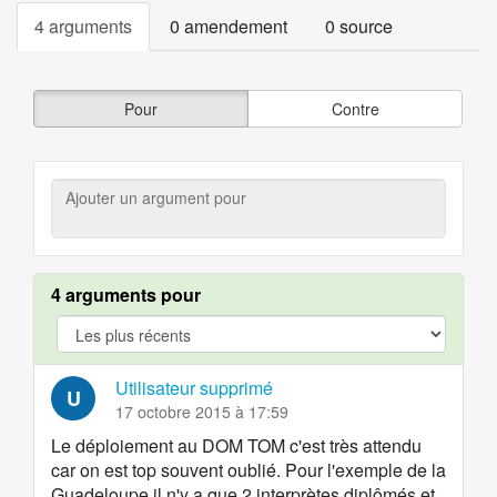
4 arguments
0 amendement
0 source
Pour
Contre
Ajouter
un
argument
pour
4 arguments pour
argument.filter.yes
Utilisateur supprimé
U
17 octobre 2015 à 17:59
Le déploiement au DOM TOM c'est très attendu
car on est top souvent oublié. Pour l'exemple de la
Guadeloupe il n'y a que 2 interprètes diplômés et