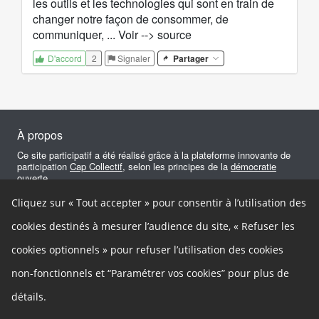
les outils et les technologies qui sont en train de
changer notre façon de consommer, de
communiquer, ... Voir --> source
2
Signaler
Partager
D'accord
À propos
Ce site participatif a été réalisé grâce à la plateforme innovante de
participation
Cap Collectif
, selon les principes de la
démocratie
ouverte
.
Cliquez sur « Tout accepter » pour consentir à l’utilisation des
Facebook
Twitter
Google+
Autres liens
cookies destinés à mesurer l’audience du site, « Refuser les
Cookies
cookies optionnels » pour refuser l’utilisation des cookies
Gestion des cookies
Mentions légales
Besoin d'aide ?
non-fonctionnels et “Paramétrer vos cookies” pour plus de
Accessibilité
In english
détails.
Contact