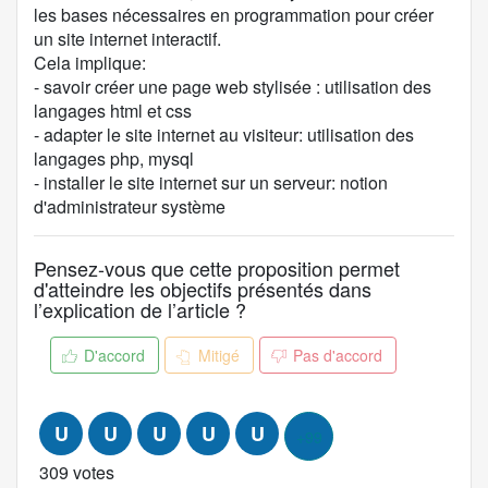
o
les bases nécessaires en programmation pour créer
n
un site internet interactif.
t
Cela implique:
e
- savoir créer une page web stylisée : utilisation des
n
langages html et css
u
- adapter le site internet au visiteur: utilisation des
d
langages php, mysql
e
- installer le site internet sur un serveur: notion
l
d'administrateur système
a
p
Pensez-vous que cette proposition permet
r
d'atteindre les objectifs présentés dans
o
l’explication de l’article ?
p
o
D'accord
Mitigé
Pas d'accord
s
i
t
U
U
U
U
U
+99
i
o
309 votes