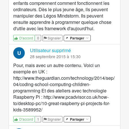
enfants comprennent comment fonctionnent les
ordinateurs. Dès le plus jeune âge, ils peuvent
manipuler des Légos Mindstorm. Ils peuvent
ensuite apprendre à programmer quelque chose
d'utile avec les framework d'aujourd'hui.
0
Signaler
Partager
D'accord
Utilisateur supprimé
U
28 septembre 2015 à 15:30
Pour, mais avec un autre contenu. Voici un
exemple en UK :
http://www.theguardian.com/technology/2014/sep/
04/coding-school-computing-children-
programming
Et des ateliers avec technologie
Raspberry Pi :
http://www.pcadvisor.co.uk/how-
to/desktop-pc/10-great-raspberry-pi-projects-for-
kids-3589952/
1
Signaler
Partager
D'accord