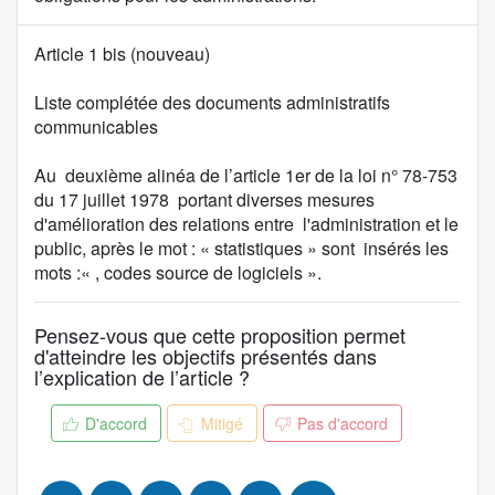
C
Article 1 bis (nouveau)
o
n
Liste complétée des documents administratifs
t
communicables
e
n
Au deuxième alinéa de l’article 1er de la loi n° 78-753
u
du 17 juillet 1978 portant diverses mesures
d
d'amélioration des relations entre l'administration et le
e
public, après le mot : « statistiques » sont insérés les
l
mots :« , codes source de logiciels ».
a
p
Pensez-vous que cette proposition permet
r
d'atteindre les objectifs présentés dans
o
l’explication de l’article ?
p
o
D'accord
Mitigé
Pas d'accord
s
i
t