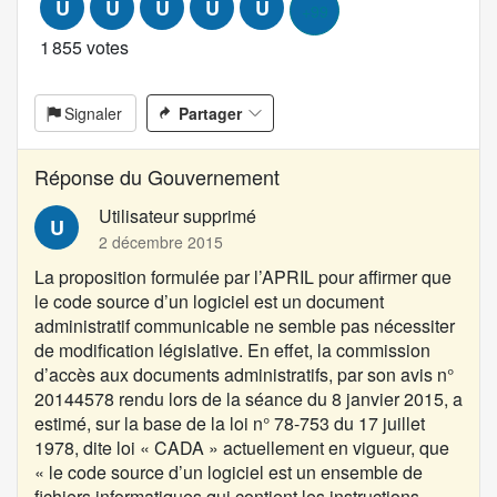
U
U
U
U
U
+99
i
o
1 855 votes
n
:
Signaler
Partager
Réponse du Gouvernement
Utilisateur supprimé
U
2 décembre 2015
La proposition formulée par l’
APRIL
pour affirmer que
le code source d’un logiciel est un document
administratif communicable ne semble pas nécessiter
de modification législative. En effet, la commission
d’accès aux documents administratifs, par son avis
n°
20144578
rendu lors de la séance du 8 janvier 2015, a
estimé, sur la base de la
loi n° 78-753 du 17 juillet
1978, dite loi « CADA »
actuellement en vigueur, que
« le code source d’un logiciel est un ensemble de
fichiers informatiques qui contient les instructions