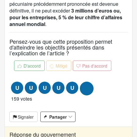
a
pécuniaire précédemment prononcée est devenue
p
définitive, il ne peut excéder
3 millions d’euros ou,
r
pour les entreprises, 5 % de leur
chiffre d’affaires
o
annuel mondial
.
p
o
Pensez-vous que cette proposition permet
s
d'atteindre les objectifs présentés dans
i
l’explication de l’article ?
t
i
D'accord
Mitigé
Pas d'accord
o
n
:
U
U
U
U
U
+99
159 votes
Signaler
Partager
Réponse du gouvernement