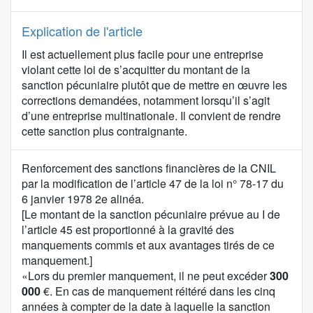
Explication de l'article
Il est actuellement plus facile pour une entreprise
violant cette loi de s’acquitter du montant de la
sanction pécuniaire plutôt que de mettre en œuvre les
corrections demandées, notamment lorsqu’il s’agit
d’une entreprise multinationale. Il convient de rendre
cette sanction plus contraignante.
C
Renforcement des sanctions financières de la CNIL
o
par la modification de l’article 47 de la loi n° 78-17 du
n
6 janvier 1978 2e alinéa.
t
[Le montant de la sanction pécuniaire prévue au I de
e
l’article 45 est proportionné à la gravité des
n
manquements commis et aux avantages tirés de ce
u
manquement.]
d
«Lors du premier manquement, il ne peut excéder
300
e
000
€. En cas de manquement réitéré dans les cinq
l
années à compter de la date à laquelle la sanction