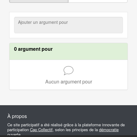
Ajouter
un
argument
pour
0 argument pour
Aucun argument pour
À propos
Ce site participatif a été réalisé grâce à la plateforme innovante de
participation
Cap Collectif
, selon les principes de la
démocratie
ouverte
.