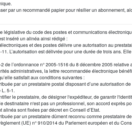
nique.
ser par un recommandé papier pour résilier un abonnement, al
 partie législative du code des postes et communications électroniqu
 est inséré un alinéa ainsi rédigé :
électroniques et des postes délivre une autorisation au prestat
5-11. L’autorisation est délivrée pour une durée de trois ans. Ell
e 5-2 de l’ordonnance n° 2005-1516 du 8 décembre 2005 relative
torités administratives, la lettre recommandée électronique bénéf
elle satisfait aux conditions suivantes :
ribuée par un prestataire postal disposant d’une autorisation de
 L. 5-1.
fier le prestataire, de désigner l'expéditeur, de garantir l'identité
 destinataire n'est pas un professionnel, son accord exprès pour 
t alinéa sont fixées par décret en Conseil d’Etat.
ribuée par un prestataire dûment reconnu comme prestataire de 
èglement (UE) n° 910/2014 du Parlement européen et du Conseil