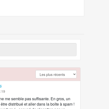
argument.filter.no
é
0:19
 ne me semble pas suffisante. En gros, un
tre distribué et aller dans la boîte à spam !