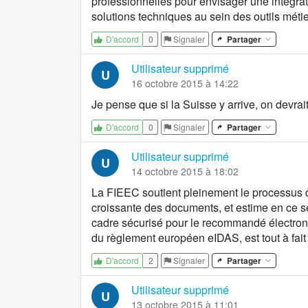
professionnelles pour envisager une intégra
solutions techniques au sein des outils méti
0
Signaler
Partager
D'accord
Utilisateur supprimé
U
16 octobre 2015 à 14:22
Je pense que si la Suisse y arrive, on devrait
0
Signaler
Partager
D'accord
Utilisateur supprimé
U
14 octobre 2015 à 18:02
La FIEEC soutient pleinement le processus 
croissante des documents, et estime en ce se
cadre sécurisé pour le recommandé électron
du règlement européen eIDAS, est tout à fait
2
Signaler
Partager
D'accord
Utilisateur supprimé
U
13 octobre 2015 à 11:01