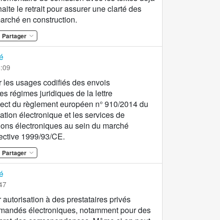
ite le retrait pour assurer une clarté des
arché en construction.
Partager
é
8:09
r les usages codifiés des envois
s régimes juridiques de la lettre
ect du règlement européen n° 910/2014 du
ication électronique et les services de
tions électroniques au sein du marché
irective 1999/93/CE.
Partager
é
47
r autorisation à des prestataires privés
mandés électroniques, notamment pour des