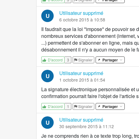
Utilisateur supprimé
U
6 octobre 2015 à 10:58
Il faudrait que la loi *impose* de pouvoir se
nombreux services d'abonnement (internet, vo
...) permettent de s'abonner en ligne, mais q
désabonnement il n'y a aucun moyen de le fa
3
Signaler
Partager
D'accord
Utilisateur supprimé
U
1 octobre 2015 à 01:54
La signature électronique personnalisée et
confirmation pourrait faire l'objet de l'article 
1
Signaler
Partager
D'accord
Utilisateur supprimé
U
30 septembre 2015 à 11:12
Je ne comprends rien à ce texte trop long, tr