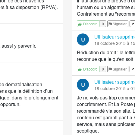
tion de ces nouvelles
Il faut aussi une preuve d'
ers à sa disposition (RPVA).
humain ou un algorithme su
Contrairement au "recomma
0
Signaler
D'accord
Utilisateur supprim
U
18 octobre 2015 à 1
 aussi y parvenir.
Réduction du droit : la lett
reconnue quelle qu'en soit 
0
Signaler
D'accord
Utilisateur supprim
de dématérialisation
U
18 octobre 2015 à 0
ns que la définition d’un
ique, dans le prolongement
Je ne vois pas trop comment 
 opportun.
concrètement. Et La Poste 
recommandé via son site. Le
contenu est garanti par La
service, mais sans préciser 
sceptique.