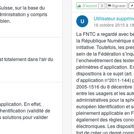
0
Signaler
D'accord
Suisse, sur la base du
administration y compris
Utilisateur supprim
 bien.
U
16 octobre 2015 à 1
La FNTC a regardé avec beau
la République Numérique su
initiative. Toutefois, les p
sein de la Fédération s’inq
est totalement dans l'air du
l’enchevêtrement des textes 
périmètres d’application. En
dispositions à ce sujet (art
d’application n°2011-144) 
2005-1516 du 8 décembre 2
entre les usagers et les aut
administratives pour la sp
pplication. En effet,
européen Identification et 
hentification (validité de
pleinement applicable en F
es solutions pour valider
également des règles conc
électroniques. Les disposit
fort de créer un degré com