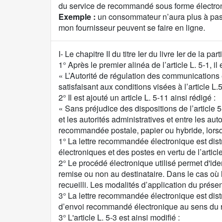
du service de recommandé sous forme électro
Exemple :
un consommateur n’aura plus à pas
mon fournisseur peuvent se faire en ligne.
C
I- Le chapitre II du titre Ier du livre Ier de la
o
1° Après le premier alinéa de l’article L. 5-1, il
n
« L’Autorité de régulation des communications 
t
satisfaisant aux conditions visées à l’article L.
e
2° Il est ajouté un article L. 5-11 ainsi rédigé :
n
« Sans préjudice des dispositions de l’articl
u
et les autorités administratives et entre les au
d
recommandée postale, papier ou hybride, lorsqu’
e
1° La lettre recommandée électronique est dist
l
électroniques et des postes en vertu de l’article
a
2° Le procédé électronique utilisé permet d'identi
p
remise ou non au destinataire. Dans le cas où le
r
recueilli. Les modalités d’application du présen
o
3° La lettre recommandée électronique est dist
p
d’envoi recommandé électronique au sens du r
o
3° L'article L. 5-3 est ainsi modifié :