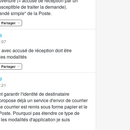
ouverture (= accusé de réception par un
sceptible de traiter la demande).
ndé simple" de la Poste.
Partager
é
5:07
re avec accusé de réception doit être
les modalités
Partager
é
1:21
garantir l'identité de destinataire
propose déjà un service d'envoi de courrier
 courrier est remis sous forme papier et le
 Poste. Pourquoi pas étendre ce type de
les modalités d'application je suis