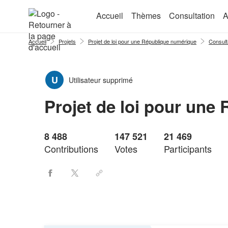
Aller au menu
Aller au contenu
Accueil
Thèmes
Consultation
A
Accueil
Projets
Projet de loi pour une République numérique
Consult
U
Utilisateur supprimé
Projet de loi pour une
8 488
147 521
21 469
Contributions
Votes
Participants