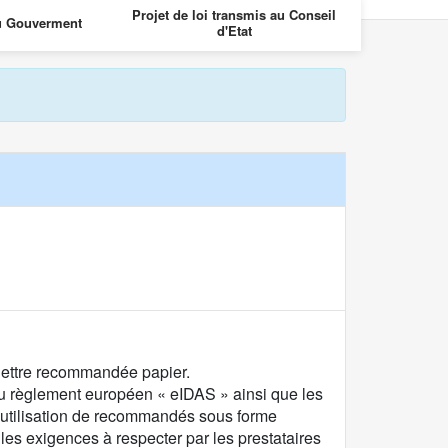
Projet de loi transmis au Conseil
Projet de loi 
u Gouverment
d'Etat
des
lettre recommandée papier.
u règlement européen « eIDAS » ainsi que les
l’utilisation de recommandés sous forme
 les exigences à respecter par les prestataires