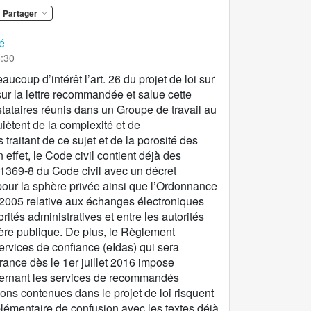
Partager
é
8:30
coup d’intérêt l’art. 26 du projet de loi sur
r la lettre recommandée et salue cette
restataires réunis dans un Groupe de travail au
uiètent de la complexité et de
traitant de ce sujet et de la porosité des
 effet, le Code civil contient déjà des
. 1369-8 du Code civil avec un décret
pour la sphère privée ainsi que l’Ordonnance
005 relative aux échanges électroniques
orités administratives et entre les autorités
hère publique. De plus, le Règlement
services de confiance (eIdas) qui sera
rance dès le 1er juillet 2016 impose
ernant les services de recommandés
ions contenues dans le projet de loi risquent
plémentaire de confusion avec les textes déjà