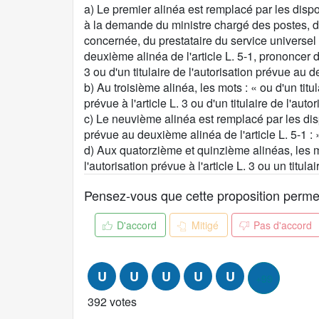
s
a) Le premier alinéa est remplacé par les dispo
i
à la demande du ministre chargé des postes, d
t
concernée, du prestataire du service universel pos
i
deuxième alinéa de l'article L. 5-1, prononcer de
o
3 ou d'un titulaire de l'autorisation prévue au d
n
b) Au troisième alinéa, les mots : « ou d'un titul
:
prévue à l'article L. 3 ou d'un titulaire de l'aut
c) Le neuvième alinéa est remplacé par les dispos
prévue au deuxième alinéa de l'article L. 5-1 : 
d) Aux quatorzième et quinzième alinéas, les mots
l'autorisation prévue à l'article L. 3 ou un titul
Pensez-vous que cette proposition permet d
D'accord
Mitigé
Pas d'accord
U
U
U
U
U
+99
392 votes