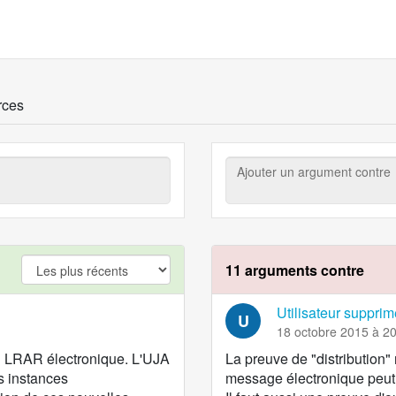
rces
Ajouter
un
argument
contre
argument.filter.yes
11 arguments contre
Utilisateur supprim
U
18 octobre 2015 à 2
du LRAR électronique. L'UJA
La preuve de "distribution"
s instances
message électronique peut ê