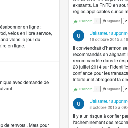
existants. La FNTC en souha
règles applicables sur ce m
0
Signaler
D'accord
 désabonner en ligne :
Utilisateur supprim
d, vélos en libre service,
U
uand viens le jour du
16 octobre 2015 à 1
ire en ligne.
Il conviendrait d’harmonise
recommandés en alignant le
recommandée dans le resp
23 juillet 2014 sur l’identif
confiance pour les transac
intérieur et abrogeant la d
 unique avec demande de
suivant
0
Signaler
D'accord
Utilisateur supprim
U
8 octobre 2015 à 09:
Il y a un risque à confier pa
l'acheminement des recom
op de renvois.. Mais pour