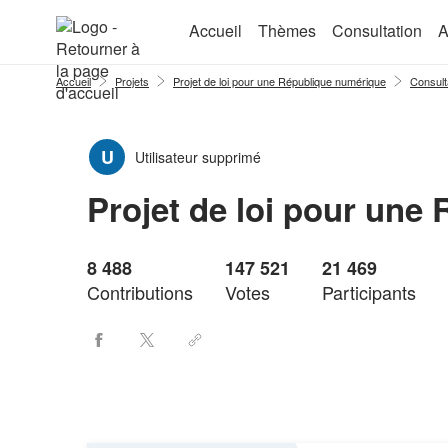
Aller au menu
Aller au contenu
Accueil
Thèmes
Consultation
A
Accueil
Projets
Projet de loi pour une République numérique
Consult
U
Utilisateur supprimé
Projet de loi pour une
8 488
147 521
21 469
Contributions
Votes
Participants