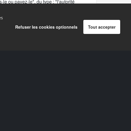
-le ou payez-le", du type : "l'autorité
accessibilité des services publics (ou le
mettre à la charge de l'auteur du service, les
es
ilité".
Refuser les cookies optionnels
Tout accepter
Partager
é
0:17
ncières est incomplet, il devrait être
éaliser l'obligation d'affichage et, par voie
tion pour manquements répétés. Il devrait
 d'une sanction, beaucoup plus importante
éclaration quant au niveau de conformité
Partager
é
9:57
bligation de la mise en place de schémas