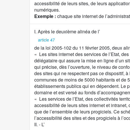
accessibilité de leurs sites, de leurs applicati
numériques.
Exemple :
chaque site internet de l’administra
C
I. Après le deuxième alinéa de l’
o
article 47
n
de la loi 2005-102 du 11 février 2005, deux ali
t
« Les sites internet des services de l’Etat, des
e
délégataire qui assure la mise en ligne d’un si
n
qui précise, dès l’ouverture, le niveau de confo
u
des sites qui ne respectent pas ce dispositif,
d
communes de moins de 5000 habitants et de 5.0
e
établissements publics qui en dépendent. Le pr
l
domaine et est versé au fonds d’accompagnement 
a
« Les services de l’Etat, des collectivités ter
p
accessibilité de leurs sites internet et intrane
r
que de l’ensemble de leurs progiciels. Ce schém
o
l’accessibilité des sites et des progiciels à l
p
II. - L’
o