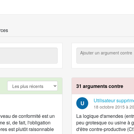
rces
Ajouter
un
argument
contre
argument.filter.yes
31 arguments contre
Utilisateur supprim
U
18 octobre 2015 à 2
niveau de conformité est un
La logique d'amendes (en
 si, de fait, l'obligation
peu grotesque ou usine à ga
res est plutôt raisonnable
d'être contre-productive (Cf