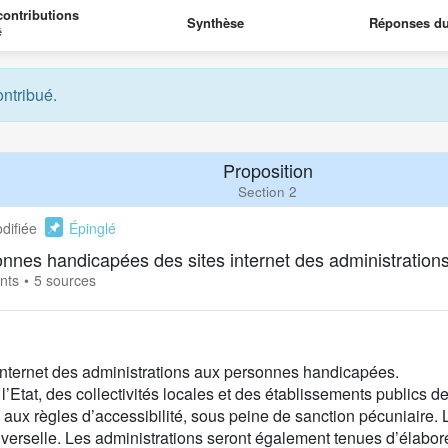
ontributions
Synthèse
Réponses d
é
ontribué.
Proposition
Section 2
difiée
Épinglé
sonnes handicapées des sites internet des administration
nts
5 sources
s internet des administrations aux personnes handicapées.
 l’Etat, des collectivités locales et des établissements publics d
e aux règles d’accessibilité, sous peine de sanction pécuniaire.
verselle. Les administrations seront également tenues d’élabo