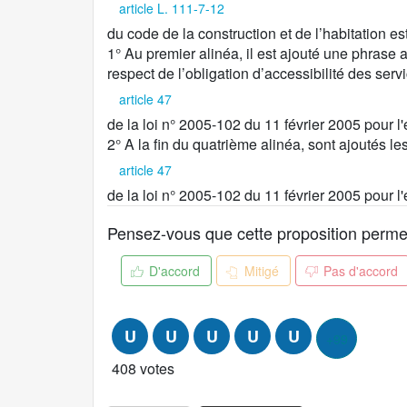
article L. 111-7-12
s
i
du code de la construction et de l’habitation est
t
1° Au premier alinéa, il est ajouté une phrase 
i
respect de l’obligation d’accessibilité des ser
o
article 47
n
de la loi n° 2005-102 du 11 février 2005 pour l
:
2° A la fin du quatrième alinéa, sont ajoutés les
article 47
de la loi n° 2005-102 du 11 février 2005 pour l
Pensez-vous que cette proposition permet d
D'accord
Mitigé
Pas d'accord
U
U
U
U
U
+99
408 votes