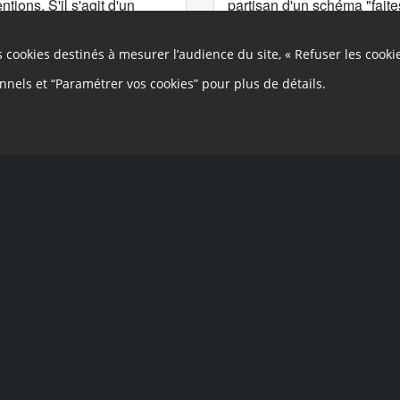
tions. S'il s'agit d'un
partisan d'un schéma "faites
 reste très mesuré avec de
administrative chargée de l'
 lecture attentive des
tribunal administratif) peut 
es cookies destinés à mesurer l’audience du site, « Refuser les cooki
fusion entre ces
frais de sa mise en accessib
 ses obligations légales, et
onnels et “Paramétrer vos cookies” pour plus de détails.
0
Signaler
D'accord
aut de conformité dont on
 il n'est pas précisé le
Utilisateur supprim
U
ar exemple en cas de
18 octobre 2015 à 2
 plus précisé le régime de
Le régime des sanctions fina
on du niveau de conformité
accompagné d'un délai pour r
de conséquence, d'une sanc
également être accompagné
dans le cas d'une fausse d
affiché.
0
Signaler
D'accord
liné en feuille de route
 travaux de mise en
Utilisateur supprim
U
18 octobre 2015 à 1
Le dispositif instituant l'o