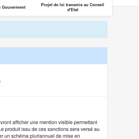
Projet de loi transmis au Conseil
Projet de loi 
u Gouverment
d'Etat
des
s
evront afficher une mention visible permettant
 Le produit issu de ces sanctions sera versé au
rer un schéma pluriannuel de mise en