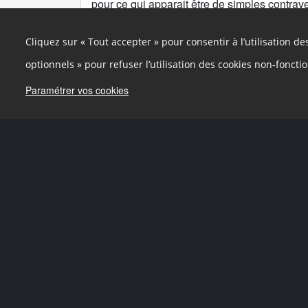
pour ce qui apparait être de simples contraven
premier pas dans la bonne direction celui-ci
nombreux effets pervers à attendre, comme la
Cliquez sur « Tout accepter » pour consentir à l’utilisation d
commentaires le montre. Par exemple la con
contraventions, qui ne libèrent pas le site de
optionnels » pour refuser l’utilisation des cookies non-foncti
d'éventuelles sanctions financières pour déf
Paramétrer vos cookies
attends toujours la mise en place. Par ailleurs
régime libératoire de ces contraventions, p
manquements répétés. Enfin, il n'est pas non
sanction dans le cas d'une fausse déclarati
affiché.
0
Signaler
Partager
D'accord
Utilisateur supprimé
U
18 octobre 2015 à 19:57
La mise en place d'un schéma pluriannuel déc
annuelle, valant engagement à procéder aux
accessibilité est une excellente chose.
0
Signaler
Partager
D'accord