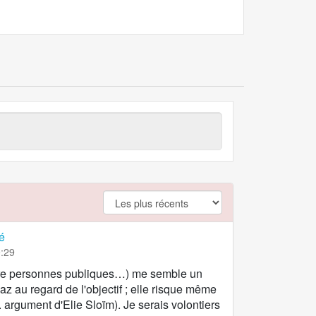
argument.filter.no
é
0:29
tre personnes publiques…) me semble un
z au regard de l'objectif ; elle risque même
. argument d'Elie Sloïm). Je serais volontiers