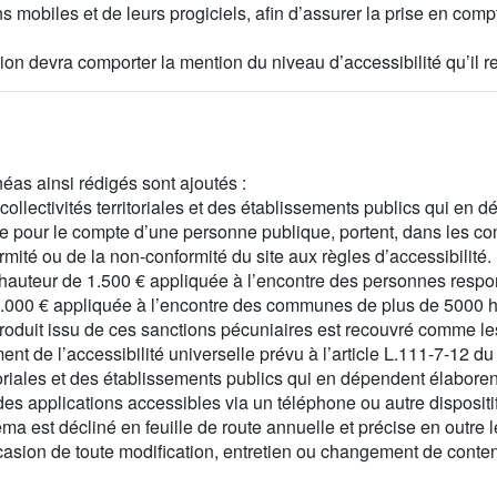
ons mobiles et de leurs progiciels, afin d’assurer la prise en co
tion devra comporter la mention du niveau d’accessibilité qu’il 
néas ainsi rédigés sont ajoutés :
 collectivités territoriales et des établissements publics qui en d
te pour le compte d’une personne publique, portent, dans les con
rmité ou de la non-conformité du site aux règles d’accessibilité.
 à hauteur de 1.500 € appliquée à l’encontre des personnes resp
00 € appliquée à l’encontre des communes de plus de 5000 habi
oduit issu de ces sanctions pécuniaires est recouvré comme les 
de l’accessibilité universelle prévu à l’article L.111-7-12 du c
ritoriales et des établissements publics qui en dépendent élabo
t, des applications accessibles via un téléphone ou autre disposit
a est décliné en feuille de route annuelle et précise en outre le
’occasion de toute modification, entretien ou changement de conte