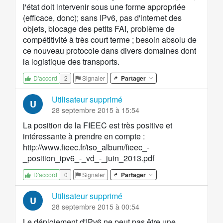
l'état doit intervenir sous une forme appropriée
(efficace, donc); sans IPv6, pas d'internet des
objets, blocage des petits FAI, problème de
compétitivité à très court terme ; besoin absolu de
ce nouveau protocole dans divers domaines dont
la logistique des transports.
2
Signaler
Partager
D'accord
Utilisateur supprimé
U
28 septembre 2015 à 15:54
La position de la FIEEC est très positive et
intéressante à prendre en compte :
http://www.fieec.fr/iso_album/fieec_-
_position_ipv6_-_vd_-_juin_2013.pdf
0
Signaler
Partager
D'accord
Utilisateur supprimé
U
28 septembre 2015 à 00:54
Le déploiement d'IPv6 ne peut pas être une