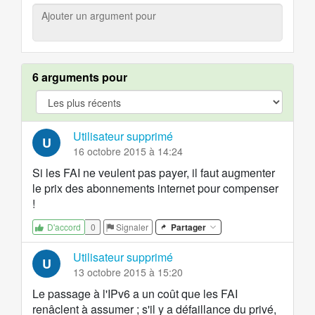
Ajouter
un
argument
pour
6 arguments pour
argument.filter.yes
Utilisateur supprimé
U
16 octobre 2015 à 14:24
Si les FAI ne veulent pas payer, il faut augmenter
le prix des abonnements internet pour compenser
!
0
Signaler
Partager
D'accord
Utilisateur supprimé
U
13 octobre 2015 à 15:20
Le passage à l'IPv6 a un coût que les FAI
renâclent à assumer ; s'il y a défaillance du privé,