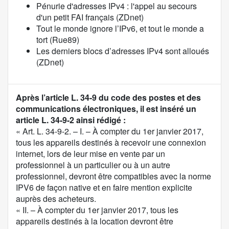
Pénurie d'adresses IPv4 : l'appel au secours
d'un petit FAI français (
ZDnet
)
Tout le monde ignore l’IPv6, et tout le monde a
tort (
Rue89
)
Les derniers blocs d’adresses IPv4 sont alloués
(
ZDnet
)
C
Après l’article L. 34-9 du code des postes et des
o
communications électroniques, il est inséré un
n
article L. 34-9-2 ainsi rédigé :
t
« Art. L. 34-9-2. – I. – À compter du 1er janvier 2017,
e
tous les appareils destinés à recevoir une connexion
n
internet, lors de leur mise en vente par un
u
professionnel à un particulier ou à un autre
d
professionnel, devront être compatibles avec la norme
e
IPV6 de façon native et en faire mention explicite
l
auprès des acheteurs.
a
« II. – À compter du 1er janvier 2017, tous les
p
appareils destinés à la location devront être