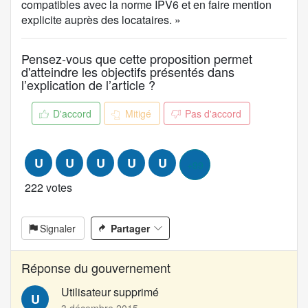
r
compatibles avec la norme IPV6 et en faire mention
o
explicite auprès des locataires. »
p
o
Pensez-vous que cette proposition permet
s
d'atteindre les objectifs présentés dans
i
l’explication de l’article ?
t
i
D'accord
Mitigé
Pas d'accord
o
n
:
U
U
U
U
U
+99
222 votes
Signaler
Partager
Réponse du gouvernement
Utilisateur supprimé
U