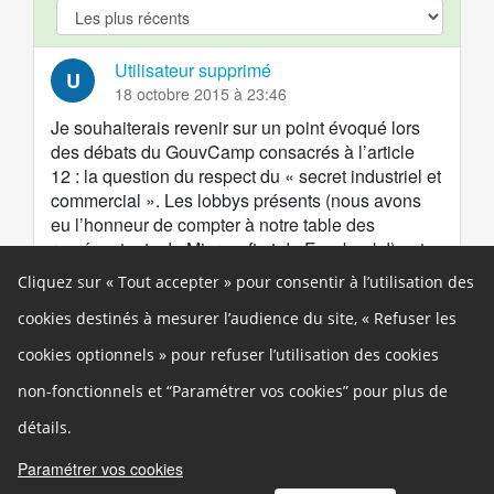
argument.filter.yes
Utilisateur supprimé
U
18 octobre 2015 à 23:46
Je souhaiterais revenir sur un point évoqué lors
des débats du GouvCamp consacrés à l’article
12 : la question du respect du « secret industriel et
commercial ». Les lobbys présents (nous avons
eu l’honneur de compter à notre table des
représentants de Microsoft et de Facebook !) ont
en fait renoncé à se battre sur l’obligation qui leur
Cliquez sur « Tout accepter » pour consentir à l’utilisation des
sera faite de transférer, en cas de résiliation, les
cookies destinés à mesurer l’audience du site, « Refuser les
courriels et les contacts chez le nouveau
fournisseur de messagerie. Comme cela a déjà
cookies optionnels » pour refuser l’utilisation des cookies
été expliqué par d’autres contributeurs, cela n'est
non-fonctionnels et “Paramétrer vos cookies” pour plus de
ni techniquement compliqué ni coûteux, et la
seule véritable raison qui les fait renâcler n’est
détails.
pas publiquement avouable : cette impossibilité
de transférer n’est pour eux qu'un moyen de
Paramétrer vos cookies
rendre leurs clients captifs. L’autre point de l’article