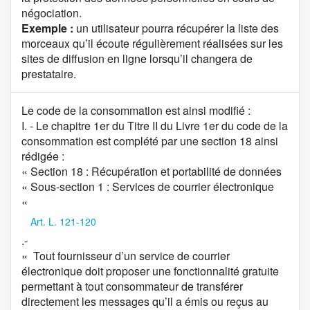
négociation.
Exemple :
un utilisateur pourra récupérer la liste des
morceaux qu’il écoute régulièrement réalisées sur les
sites de diffusion en ligne lorsqu’il changera de
prestataire.
C
Le code de la consommation est ainsi modifié :
o
I. - Le chapitre 1er du Titre II du Livre 1er du code de la
n
consommation est complété par une section 18 ainsi
t
rédigée :
e
« Section 18 : Récupération et portabilité de données
n
« Sous-section 1 : Services de courrier électronique
u
«
d
Art. L. 121-120
e
.-
l
« Tout fournisseur d’un service de courrier
a
électronique doit proposer une fonctionnalité gratuite
p
permettant à tout consommateur de transférer
r
directement les messages qu’il a émis ou reçus au
o