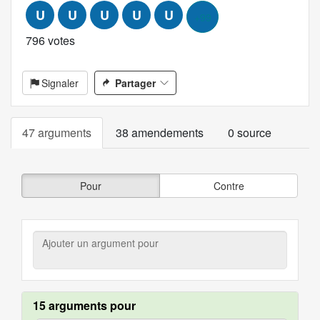
U
U
U
U
U
+99
796 votes
Signaler
Partager
47 arguments
38 amendements
0 source
Pour
Contre
Ajouter
un
argument
pour
15 arguments pour