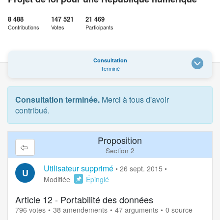
8 488
147 521
21 469
Contributions
Votes
Participants
Consultation
Terminé
Consultation terminée.
Merci à tous d'avoir
contribué.
Proposition
Section 2
Utilisateur supprimé
•
26 sept. 2015
•
U
Modifiée
Épinglé
Article 12 - Portabilité des données
796 votes
38 amendements
47 arguments
0 source