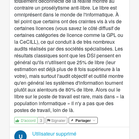
totalement déconnecté de la réalité montre au
contraire un prosélytisme anti-libre. Le libre est
omniprésent dans le monde de l'informatique. À
tel point que certains ont des craintes vis à vis de
certaines licences (vous savez le côté diffusif de
certaines catégories de licence comme la GPL ou
la CeCILL), ce qui conduit à de très nombreux
audits réalisés par des sociétés spécialisées. Les
résultats classiques sont que les DSI pensent en
général qu'ils n'utilisent que 25% de libre (leur
estimation est déjà plus de 8 fois supérieure à la
votre), mais surtout l'audit objectif et outillé montre
qu'en général les systèmes d'information tournent
plutôt aux alentours de 80% de libre. Alors oui le
libre sur le poste de travail est rare, mais dans « la
population informatique » il n'y a pas que des
postes de travail, loin de là.
3
Signaler
Partager
D'accord
Utilisateur supprimé
U