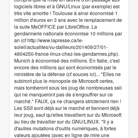
logiciels libres et à GNU/Linux (par exemple) est
très vite amortie ! Toulouse à ainsi économisé 1
million d'euros en 3 ans avec le remplacement de
la suite MsOFFICE par LibreOffice. La
gendarmerie nationale économise 10 millions par
an (cf
http://www.lapresse.ca/le-
soleil/actualites/vu-dailleurs/201409/27/01-
4804250-france-linux-chez-les-gendarmes.php
).
Munich à économisé des millions. En Italie, c'est
encore des millions qui sont économisés par le
ministère de la défense (cf souces ici)... "Elles ne
subiront plus le monopole de Microsoft certes,
mais tomberont sous les joug de nombreuses ssii
qui ne manqueront pas de s'engouffrer sur ce
marché." FAUX, ça ne changera strictement rien !
Les SSII sont déjà sur le marché et tiennent déjà
leur joug, sauf qu'elles travaillent sur du Microsoft
au lieu de travailler sur du GNU/LINUX. "Il y a
d'autres mutations d'outils numériques, à fortes
valeurs ajoutées (avec en ligne de mire une