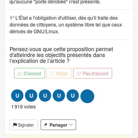
qu'aucune "porte dérobée" n'est présente.
C
1° L'État a l'obligation d'utiliser, dès qu'il traite des
o
données de cittoyens, un système libre tel que ceux
n
dérivés de GNU/Linux.
t
e
Pensez-vous que cette proposition permet
n
d'atteindre les objectifs présentés dans
u
l’explication de l’article ?
d
e
D'accord
Mitigé
Pas d'accord
l
a
p
U
U
U
U
U
+99
r
o
1 919 votes
p
o
Signaler
Partager
s
i