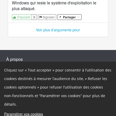
Windows qui reste le système d'exploitation le
plus attaqué.
8
Signaler
Partager
D'accord
Voir plus d'arguments pour
À propos
Ce site participatif a été réalisé grâce à la plateforme innovante de
Cliquez sur « Tout accepter » pour consentir à l’utilisation des
participation
Cap Collectif
, selon les principes de la
démocratie
ouverte
.
cookies destinés à mesurer l’audience du site, « Refuser les
Facebook
Twitter
Google+
cookies optionnels » pour refuser l’utilisation des cookies
Autres liens
non-fonctionnels et “Paramétrer vos cookies” pour plus de
Cookies
Gestion des cookies
détails.
Mentions légales
Besoin d'aide ?
Paramétrer vos cookies