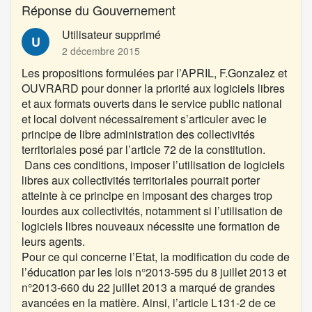
t
Réponse du Gouvernement
i
o
Utilisateur supprimé
U
n
2 décembre 2015
:
Les propositions formulées par l’
APRIL
,
F.Gonzalez
et
OUVRARD
pour donner la priorité aux logiciels libres
et aux formats ouverts dans le service public national
et local doivent nécessairement s’articuler avec le
principe de libre administration des collectivités
territoriales posé par l’article 72 de la constitution.
Dans ces conditions, imposer l’utilisation de logiciels
libres aux collectivités territoriales pourrait porter
atteinte à ce principe en imposant des charges trop
lourdes aux collectivités, notamment si l’utilisation de
logiciels libres nouveaux nécessite une formation de
leurs agents.
Pour ce qui concerne l’Etat, la modification du code de
l’éducation par les lois n°2013-595 du 8 juillet 2013 et
n°2013-660 du 22 juillet 2013 a marqué de grandes
avancées en la matière. Ainsi, l’article L131-2 de ce