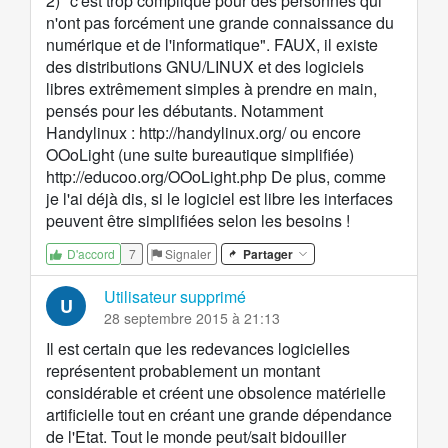
2) "c'est trop compliqué pour des personnes qui
n'ont pas forcément une grande connaissance du
numérique et de l'informatique". FAUX, il existe
des distributions GNU/LINUX et des logiciels
libres extrêmement simples à prendre en main,
pensés pour les débutants. Notamment
Handylinux :
http://handylinux.org/
ou encore
OOoLight (une suite bureautique simplifiée)
http://educoo.org/OOoLight.php
De plus, comme
je l'ai déjà dis, si le logiciel est libre les interfaces
peuvent être simplifiées selon les besoins !
7
Signaler
Partager
D'accord
Utilisateur supprimé
U
28 septembre 2015 à 21:13
Il est certain que les redevances logicielles
représentent probablement un montant
considérable et créent une obsolence matérielle
artificielle tout en créant une grande dépendance
de l'Etat. Tout le monde peut/sait bidouiller