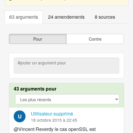
63 arguments
24 amendements
8 sources
Pour
Contre
Ajouter
un
argument
pour
43 arguments pour
argument.filter.yes
Utilisateur supprimé
U
18 octobre 2015 à 22:45
@Vincent Reverdy le cas openSSL est