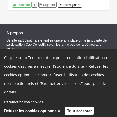
1
Signaler
Partager
D'accord
À propos
Ce site participatif a été réalisé grâce à la plateforme innovante de
participation
Cap Collectif
, selon les principes de la
démocratie
ouverte
.
Cliquez sur « Tout accepter » pour consentir à l’utilisation des
Facebook
Twitter
Google+
Autres liens
cookies destinés à mesurer l’audience du site, « Refuser les
Cookies
cookies optionnels » pour refuser l’utilisation des cookies
Gestion des cookies
Mentions légales
Besoin d'aide ?
non-fonctionnels et “Paramétrer vos cookies” pour plus de
Accessibilité
In english
détails.
Contact
Paramétrer vos cookies
Refuser les cookies optionnels
Tout accepter