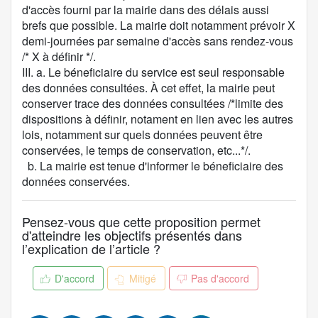
e
d'accès fourni par la mairie dans des délais aussi
n
brefs que possible. La mairie doit notamment prévoir X
u
demi-journées par semaine d'accès sans rendez-vous
d
/* X à définir */.
e
III. a. Le béneficiaire du service est seul responsable
l
des données consultées. À cet effet, la mairie peut
a
conserver trace des données consultées /*limite des
p
dispositions à définir, notament en lien avec les autres
r
lois, notamment sur quels données peuvent être
o
conservées, le temps de conservation, etc...*/.
p
b. La mairie est tenue d'informer le béneficiaire des
o
données conservées.
s
i
Pensez-vous que cette proposition permet
t
d'atteindre les objectifs présentés dans
i
l’explication de l’article ?
o
n
D'accord
Mitigé
Pas d'accord
: