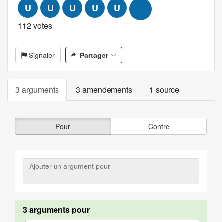
U
U
U
U
U
+99
112 votes
Signaler
Partager
3 arguments
3 amendements
1 source
Pour
Contre
Ajouter
un
argument
pour
3 arguments pour
argument.filter.yes