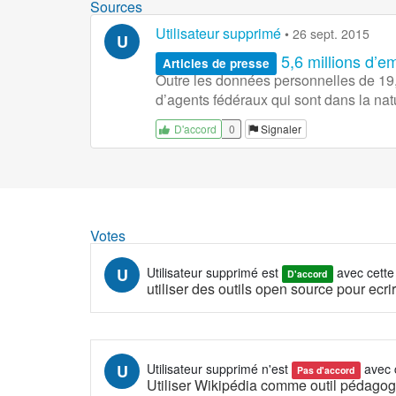
Sources
Utilisateur supprimé
•
26 sept. 2015
U
5,6 millions d’e
Articles de presse
Outre les données personnelles de 19,7
d’agents fédéraux qui sont dans la natu
0
Signaler
D'accord
Votes
U
Utilisateur supprimé
est
avec cette
D'accord
utiliser des outils open source pour ecr
U
Utilisateur supprimé
n'est
avec 
Pas d'accord
Utiliser Wikipédia comme outil pédagog