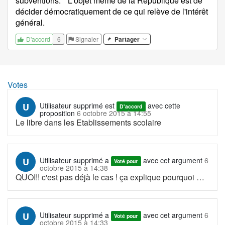
subventions. * L'objet même de la République est de
décider démocratiquement de ce qui relève de l'intérêt
général.
6
Signaler
Partager
D'accord
Votes
U
Utilisateur supprimé
est
avec cette
D'accord
proposition
6 octobre 2015 à 14:55
Le libre dans les Etablissements scolaire
U
Utilisateur supprimé
a
avec cet argument
6
Voté pour
octobre 2015 à 14:38
QUOI!! c'est pas déjà le cas ! ça explique pourquoi
…
U
Utilisateur supprimé
a
avec cet argument
6
Voté pour
octobre 2015 à 14:33