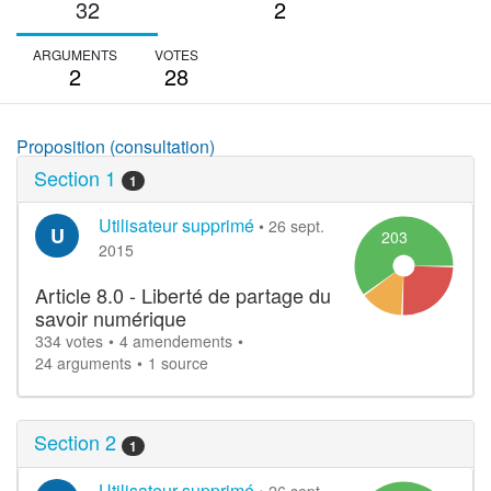
32
2
ARGUMENTS
VOTES
2
28
Proposition (consultation)
Section 1
1
Utilisateur supprimé
•
26 sept.
U
203
2015
Article 8.0 - Liberté de partage du
savoir numérique
334 votes
4 amendements
24 arguments
1 source
Section 2
1
Utilisateur supprimé
•
26 sept.