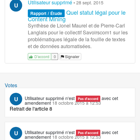
Utilisateur supprimé
•
28 sept. 2015
U
Quel statut légal pour le
Rapport / Étude
Content Mining
Synthèse de Lionel Maurel et de Pierre-Carl
Langlais pour le collectif Savoirscom1 sur les
problématiques légale de la fouille de textes
et de données automatisées.
0
Signaler
D'accord
Votes
U
Utilisateur supprimé
n'est
avec cet
Pas d'accord
amendement
18 octobre 2015 à 12:53
Retrait de l'article 8
U
Utilisateur supprimé
n'est
avec cet
Pas d'accord
amendement
18 octobre 2015 à 12:53