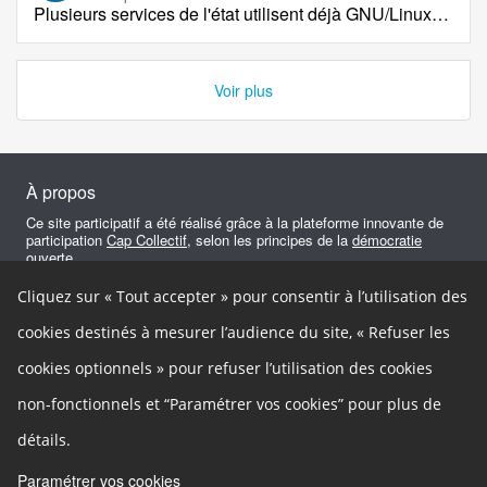
Plusieurs services de l'état utilisent déjà GNU/Linux
…
Voir plus
À propos
Ce site participatif a été réalisé grâce à la plateforme innovante de
participation
Cap Collectif
, selon les principes de la
démocratie
ouverte
.
Cliquez sur « Tout accepter » pour consentir à l’utilisation des
Facebook
Twitter
Google+
Autres liens
cookies destinés à mesurer l’audience du site, « Refuser les
Cookies
cookies optionnels » pour refuser l’utilisation des cookies
Gestion des cookies
Mentions légales
Besoin d'aide ?
non-fonctionnels et “Paramétrer vos cookies” pour plus de
Accessibilité
In english
détails.
Contact
Paramétrer vos cookies