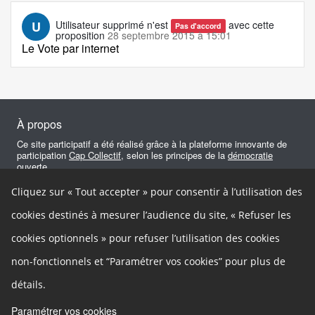
U
Utilisateur supprimé
n'est
avec cette
Pas d'accord
proposition
28 septembre 2015 à 15:01
Le Vote par internet
À propos
Ce site participatif a été réalisé grâce à la plateforme innovante de
participation
Cap Collectif
, selon les principes de la
démocratie
ouverte
.
Cliquez sur « Tout accepter » pour consentir à l’utilisation des
Facebook
Twitter
Google+
Autres liens
cookies destinés à mesurer l’audience du site, « Refuser les
Cookies
cookies optionnels » pour refuser l’utilisation des cookies
Gestion des cookies
Mentions légales
Besoin d'aide ?
non-fonctionnels et “Paramétrer vos cookies” pour plus de
Accessibilité
In english
détails.
Contact
Paramétrer vos cookies