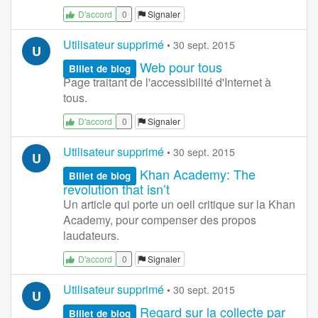
0
Signaler
D'accord
Utilisateur supprimé
•
30 sept. 2015
U
Web pour tous
Billet de blog
Page traitant de l'accessibilité d'Internet à
tous.
0
Signaler
D'accord
Utilisateur supprimé
•
30 sept. 2015
U
Khan Academy: The
Billet de blog
revolution that isn’t
Un article qui porte un oeil critique sur la Khan
Academy, pour compenser des propos
laudateurs.
0
Signaler
D'accord
Utilisateur supprimé
•
30 sept. 2015
U
Regard sur la collecte par
Billet de blog