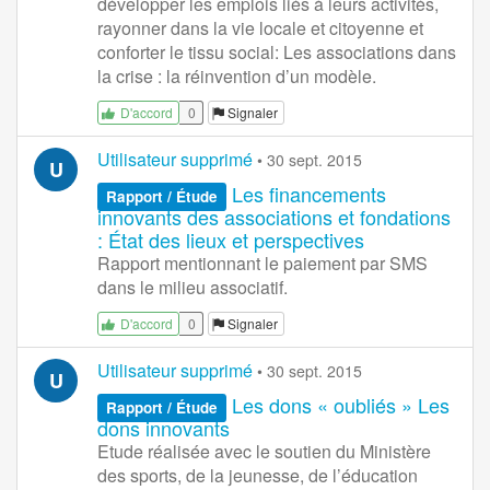
développer les emplois liés à leurs activités,
rayonner dans la vie locale et citoyenne et
conforter le tissu social: Les associations dans
la crise : la réinvention d’un modèle.
0
Signaler
D'accord
Utilisateur supprimé
•
30 sept. 2015
U
Les financements
Rapport / Étude
innovants des associations et fondations
: État des lieux et perspectives
Rapport mentionnant le paiement par SMS
dans le milieu associatif.
0
Signaler
D'accord
Utilisateur supprimé
•
30 sept. 2015
U
Les dons « oubliés » Les
Rapport / Étude
dons innovants
Etude réalisée avec le soutien du Ministère
des sports, de la jeunesse, de l’éducation