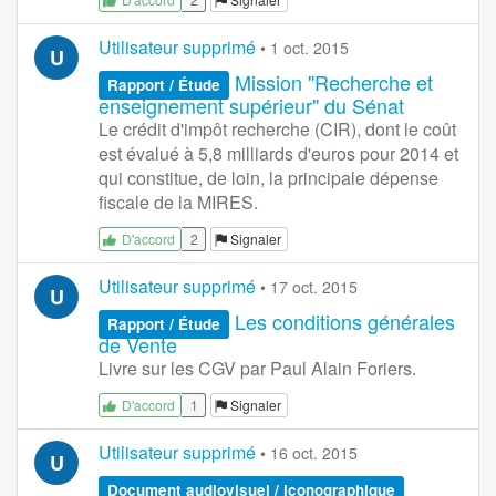
Utilisateur supprimé
•
1 oct. 2015
U
Mission "Recherche et
Rapport / Étude
enseignement supérieur" du Sénat
Le crédit d'impôt recherche (CIR), dont le coût
est évalué à 5,8 milliards d'euros pour 2014 et
qui constitue, de loin, la principale dépense
fiscale de la MIRES.
2
Signaler
D'accord
Utilisateur supprimé
•
17 oct. 2015
U
Les conditions générales
Rapport / Étude
de Vente
Livre sur les CGV par Paul Alain Foriers.
1
Signaler
D'accord
Utilisateur supprimé
•
16 oct. 2015
U
Document audiovisuel / iconographique