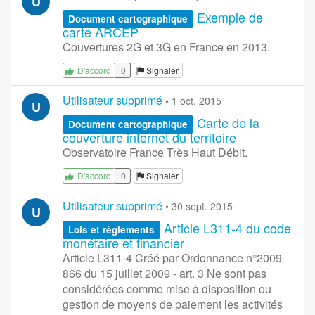
U
Exemple de
Document cartographique
carte ARCEP
Couvertures 2G et 3G en France en 2013.
0
Signaler
D'accord
Utilisateur supprimé
•
1 oct. 2015
U
Carte de la
Document cartographique
couverture internet du territoire
Observatoire France Très Haut Débit.
0
Signaler
D'accord
Utilisateur supprimé
•
30 sept. 2015
U
Article L311-4 du code
Lois et règlements
monétaire et financier
Article L311-4 Créé par Ordonnance n°2009-
866 du 15 juillet 2009 - art. 3 Ne sont pas
considérées comme mise à disposition ou
gestion de moyens de paiement les activités