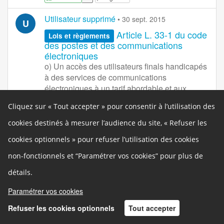
Utilisateur supprimé
•
30 sept. 2015
U
Article L. 33-1 du code
Lois et règlements
des postes et des communications
électroniques
o) Un accès des utilisateurs finals handicapés
à des services de communications
électroniques à un tarif abordable et aux
services d'urgence, équivalent à celui dont
Cliquez sur « Tout accepter » pour consentir à l’utilisation des
bénéficie la majorité des utilisateurs finals. Un
décret fixe les modalités d'application du
cookies destinés à mesurer l’audience du site, « Refuser les
présent article, notamment le contenu du
cookies optionnels » pour refuser l’utilisation des cookies
dossier de déclaration et celui des
informations visées aux n bis et n ter, et
non-fonctionnels et “Paramétrer vos cookies” pour plus de
précise, en tant que de besoin, selon les
détails.
différentes catégories de réseaux et de
services, les règles mentionnées aux a à
Paramétrer vos cookies
0
Signaler
D'accord
Refuser les cookies optionnels
Tout accepter