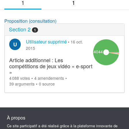
1
1
Proposition (consultation)
Section 2
1
Utilisateur supprimé
•
16 oct.
U
2015
4044
Article additionnel : Les
compétitions de jeux vidéo « e-sport
»
4 088 votes
4 amendements
39 arguments
0 source
À propos
Ce site participatif a été réalisé grâce à la plateforme innovante de